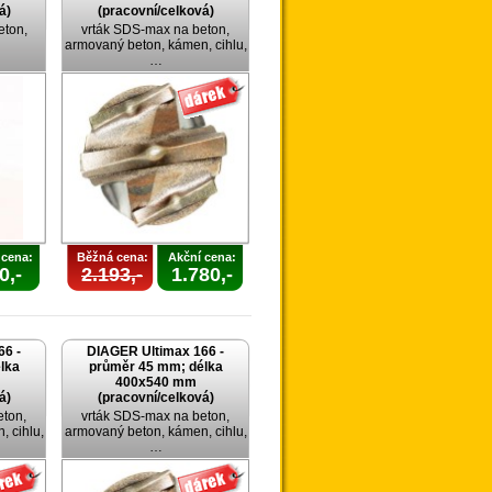
á)
(pracovní/celková)
eton,
vrták SDS-max na beton,
armovaný beton, kámen, cihlu,
…
 cena:
Běžná cena:
Akční cena:
0,-
2.193,-
1.780,-
66 -
DIAGER Ultimax 166 -
lka
průměr 45 mm; délka
400x540 mm
á)
(pracovní/celková)
eton,
vrták SDS-max na beton,
 cihlu,
armovaný beton, kámen, cihlu,
…