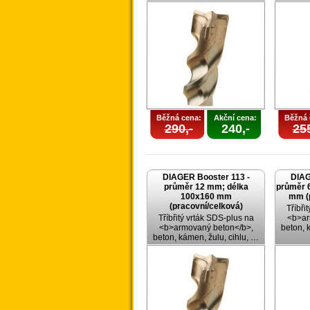
Běžná cena:
Akční cena:
Běžná 
290,-
240,-
255
DIAGER Booster 113 -
DIAG
průměr 12 mm; délka
průměr 
100x160 mm
mm (
(pracovní/celková)
Tříbři
Tříbřitý vrták SDS-plus na
<b>ar
<b>armovaný beton</b>,
beton, 
beton, kámen, žulu, cihlu, …