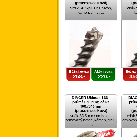
(pracovní/celková)
(pr
Vrták SDS-plus na beton,
Vrták
kámen, cihlu, …
k
Běžná cena:
Akční cena:
Běžná 
258,-
220,-
350
DIAGER Ultimax 166 -
DIAG
průměr 20 mm; délka
prům
400x540 mm
(pracovní/celková)
(pr
vrták SDS-max na beton,
vrták
armovaný beton, kámen, cihlu,
armovaný
…