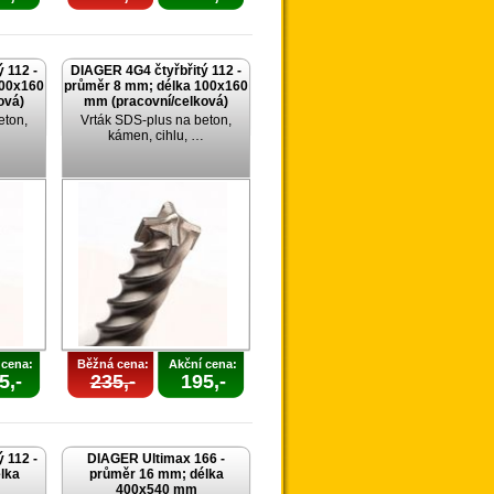
 112 -
DIAGER 4G4 čtyřbřitý 112 -
100x160
průměr 8 mm; délka 100x160
ová)
mm (pracovní/celková)
eton,
Vrták SDS-plus na beton,
kámen, cihlu, …
 cena:
Běžná cena:
Akční cena:
5,-
235,-
195,-
 112 -
DIAGER Ultimax 166 -
lka
průměr 16 mm; délka
400x540 mm