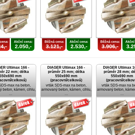
cena:
Akční cena:
Běžná cena:
Akční cena:
Běžná cena:
Akční
4,-
2.050,-
3.121,-
2.530,-
3.906,-
3.2
ER Ultimax 166 -
DIAGER Ultimax 166 -
DIAGER Ultimax 1
ěr 22 mm; délka
průměr 25 mm; délka
průměr 28 mm; dé
550x690 mm
550x690 mm
550x690 mm
acovní/celková)
(pracovní/celková)
(pracovní/celkov
 SDS-max na beton,
vrták SDS-max na beton,
vrták SDS-max na b
 beton, kámen, cihlu,
armovaný beton, kámen, cihlu,
armovaný beton, kámen,
…
…
…