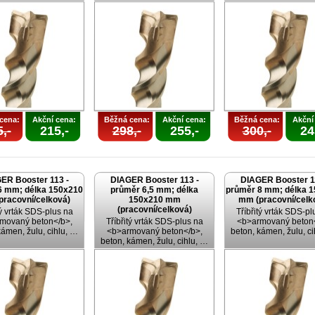
cena:
Akční cena:
Běžná cena:
Akční cena:
Běžná cena:
Akční
,-
215,-
298,-
255,-
300,-
24
ER Booster 113 -
DIAGER Booster 113 -
DIAGER Booster 1
6 mm; délka 150x210
průměr 6,5 mm; délka
průměr 8 mm; délka 
pracovní/celková)
150x210 mm
mm (pracovní/celk
(pracovní/celková)
tý vrták SDS-plus na
Tříbřitý vrták SDS-pl
movaný beton</b>,
Tříbřitý vrták SDS-plus na
<b>armovaný beton<
kámen, žulu, cihlu, …
<b>armovaný beton</b>,
beton, kámen, žulu, c
beton, kámen, žulu, cihlu, …