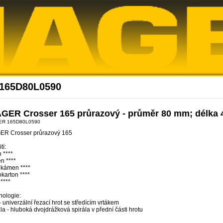
Akce Diager
 165D80L0590
GER Crosser 165 průrazový - průměr 80 mm; délka 
ER 165D80L0590
ER Crosser průrazový 165
tí:
 ****
n ****
 kámen ****
karton ****
 ****
nologie:
- univerzální řezací hrot se středícím vrtákem
la - hluboká dvojdrážková spirála v přední části hrotu