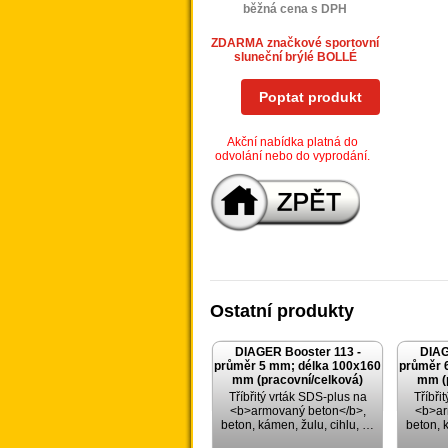
běžná cena s DPH
ZDARMA značkové sportovní
sluneční brýlé BOLLÉ
Poptat produkt
Akční nabídka platná do
odvolání nebo do vyprodání.
Ostatní produkty
DIAGER Booster 113 -
DIAG
průměr 5 mm; délka 100x160
průměr 
mm (pracovní/celková)
mm (
Tříbřitý vrták SDS-plus na
Tříbři
<b>armovaný beton</b>,
<b>ar
beton, kámen, žulu, cihlu, …
beton, 