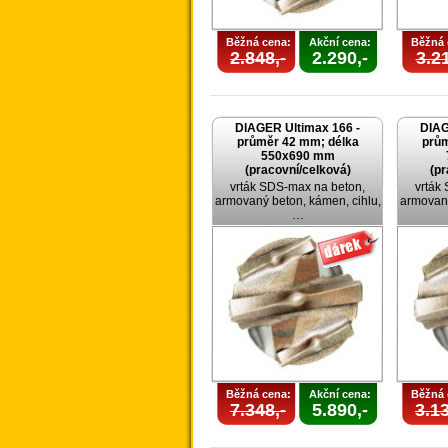
Běžná cena:
Akční cena:
Běžná 
2.848,-
2.290,-
3.21
DIAGER Ultimax 166 -
DIAG
průměr 42 mm; délka
prům
550x690 mm
(pracovní/celková)
(pr
vrták SDS-max na beton,
vrták
armovaný beton, kámen, cihlu,
armovaný
…
Běžná cena:
Akční cena:
Běžná 
7.348,-
5.890,-
3.13