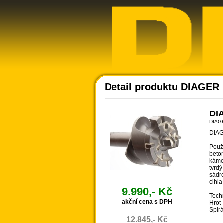
Detail produktu DIAGER
DIA
DIAG
DIAG
Použi
beton
káme
tvrdý
sádro
cihla
9.990,- Kč
Tech
akční cena s DPH
Hrot 
Spirá
12.845,- Kč