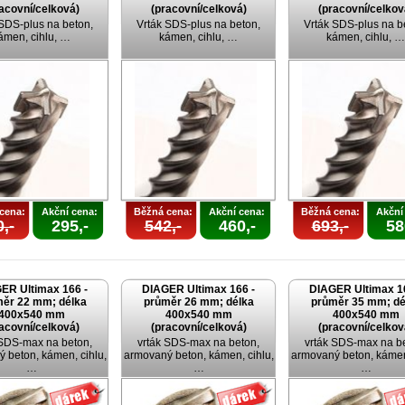
acovní/celková)
(pracovní/celková)
(pracovní/celkov
 SDS-plus na beton,
Vrták SDS-plus na beton,
Vrták SDS-plus na b
ámen, cihlu, …
kámen, cihlu, …
kámen, cihlu, …
cena:
Akční cena:
Běžná cena:
Akční cena:
Běžná cena:
Akční
,-
295,-
542,-
460,-
693,-
58
ER Ultimax 166 -
DIAGER Ultimax 166 -
DIAGER Ultimax 1
ěr 22 mm; délka
průměr 26 mm; délka
průměr 35 mm; dé
400x540 mm
400x540 mm
400x540 mm
acovní/celková)
(pracovní/celková)
(pracovní/celkov
 SDS-max na beton,
vrták SDS-max na beton,
vrták SDS-max na b
 beton, kámen, cihlu,
armovaný beton, kámen, cihlu,
armovaný beton, kámen,
…
…
…