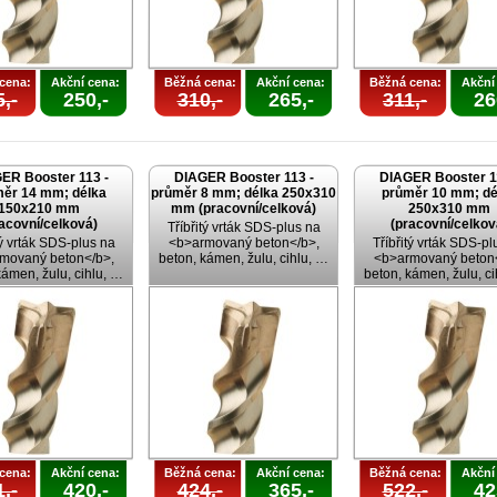
cena:
Akční cena:
Běžná cena:
Akční cena:
Běžná cena:
Akční
,-
250,-
310,-
265,-
311,-
26
ER Booster 113 -
DIAGER Booster 113 -
DIAGER Booster 1
ěr 14 mm; délka
průměr 8 mm; délka 250x310
průměr 10 mm; dé
150x210 mm
mm (pracovní/celková)
250x310 mm
acovní/celková)
(pracovní/celkov
Tříbřitý vrták SDS-plus na
tý vrták SDS-plus na
<b>armovaný beton</b>,
Tříbřitý vrták SDS-pl
movaný beton</b>,
beton, kámen, žulu, cihlu, …
<b>armovaný beton<
kámen, žulu, cihlu, …
beton, kámen, žulu, c
cena:
Akční cena:
Běžná cena:
Akční cena:
Běžná cena:
Akční
,-
420,-
424,-
365,-
522,-
42