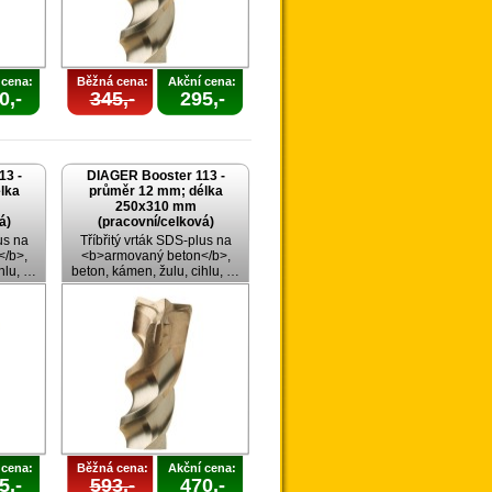
 cena:
Běžná cena:
Akční cena:
0,-
345,-
295,-
13 -
DIAGER Booster 113 -
lka
průměr 12 mm; délka
250x310 mm
á)
(pracovní/celková)
us na
Tříbřitý vrták SDS-plus na
/b>,
<b>armovaný beton</b>,
ihlu, …
beton, kámen, žulu, cihlu, …
 cena:
Běžná cena:
Akční cena:
5,-
593,-
470,-