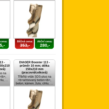
 cena:
Běžná cena:
Akční cena:
5,-
353,-
280,-
13 -
DIAGER Booster 113 -
150x210
průměr 10 mm; délka
ová)
150x210 mm
(pracovní/celková)
us na
/b>,
Tříbřitý vrták SDS-plus na
ihlu, …
<b>armovaný beton</b>,
beton, kámen, žulu, cihlu, …