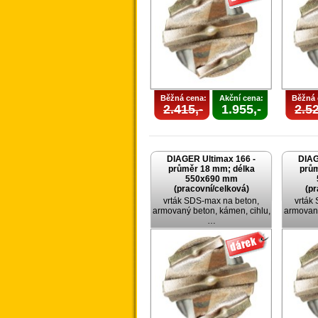
Běžná cena:
Akční cena:
Běžná 
2.415,-
1.955,-
2.52
DIAGER Ultimax 166 -
DIAG
průměr 18 mm; délka
prům
550x690 mm
(pracovní/celková)
(pr
vrták SDS-max na beton,
vrták
armovaný beton, kámen, cihlu,
armovaný
…