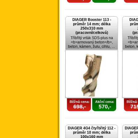
DIAGER Booster 113 -
DIAG
průměr 14 mm; délka
prům
250x310 mm
(pracovní/celková)
(pr
Tříbřitý vrták SDS-plus na
Tříbři
<b>armovaný beton</b>,
<b>ar
beton, kámen, žulu, cihlu, …
beton, 
Běžná cena:
Akční cena:
Běžná 
698,-
570,-
715
DIAGER 4G4 čtyřbřitý 112 -
DIAGER 
průměr 10 mm; délka
prům
100x160 mm