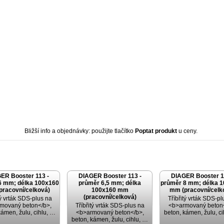
Bližší info a objednávky: použijte tlačítko
Poptat produkt
u ceny.
ER Booster 113 -
DIAGER Booster 113 -
DIAGER Booster 1
6 mm; délka 100x160
průměr 6,5 mm; délka
průměr 8 mm; délka 
pracovní/celková)
100x160 mm
mm (pracovní/celk
(pracovní/celková)
tý vrták SDS-plus na
Tříbřitý vrták SDS-pl
movaný beton</b>,
Tříbřitý vrták SDS-plus na
<b>armovaný beton<
kámen, žulu, cihlu, …
<b>armovaný beton</b>,
beton, kámen, žulu, c
beton, kámen, žulu, cihlu, …