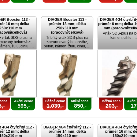
ER Booster 113 -
DIAGER Booster 113 -
DIAGER 4G4 čtyřbřitý
ěr 16 mm; délka
průměr 18 mm; délka
průměr 6 mm; délka 
250x310 mm
250x310 mm
mm (pracovní/celk
acovní/celková)
(pracovní/celková)
Vrták SDS-plus na b
tý vrták SDS-plus na
Tříbřitý vrták SDS-plus na
kámen, cihlu, …
movaný beton</b>,
<b>armovaný beton</b>,
kámen, žulu, cihlu, …
beton, kámen, žulu, cihlu, …
cena:
Akční cena:
Běžná cena:
Akční cena:
Běžná cena:
Akční
,-
595,-
1.039,-
850,-
203,-
17
4G4 čtyřbřitý 112 -
DIAGER 4G4 čtyřbřitý 112 -
DIAGER 4G4 čtyřbřitý
ěr 12 mm; délka
průměr 14 mm; délka
průměr 16 mm; dé
150x210 mm
150x210 mm
150x210 mm