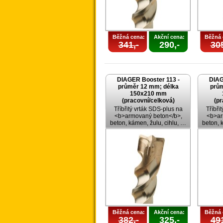
Běžná cena:
Akční cena:
Běžná 
341,-
290,-
305
DIAGER Booster 113 -
DIAG
průměr 12 mm; délka
prům
150x210 mm
(pracovní/celková)
(pr
Tříbřitý vrták SDS-plus na
Tříbři
<b>armovaný beton</b>,
<b>ar
beton, kámen, žulu, cihlu, …
beton, 
Běžná cena:
Akční cena:
Běžná 
382,-
325,-
491