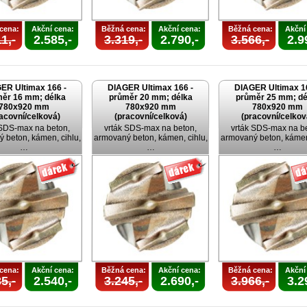
cena:
Akční cena:
Běžná cena:
Akční cena:
Běžná cena:
Akční
1,-
2.585,-
3.319,-
2.790,-
3.566,-
2.9
ER Ultimax 166 -
DIAGER Ultimax 166 -
DIAGER Ultimax 1
ěr 16 mm; délka
průměr 20 mm; délka
průměr 25 mm; dé
780x920 mm
780x920 mm
780x920 mm
acovní/celková)
(pracovní/celková)
(pracovní/celkov
 SDS-max na beton,
vrták SDS-max na beton,
vrták SDS-max na b
 beton, kámen, cihlu,
armovaný beton, kámen, cihlu,
armovaný beton, kámen,
…
…
…
cena:
Akční cena:
Běžná cena:
Akční cena:
Běžná cena:
Akční
5,-
2.540,-
3.245,-
2.690,-
3.966,-
3.2