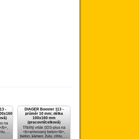
13 -
DIAGER Booster 113 -
100x160
průměr 10 mm; délka
ová)
100x160 mm
(pracovní/celková)
us na
/b>,
Tříbřitý vrták SDS-plus na
ihlu, …
<b>armovaný beton</b>,
beton, kámen, žulu, cihlu, …