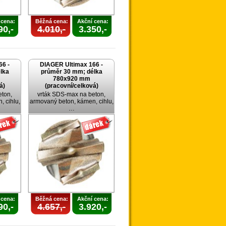
 cena:
Běžná cena:
Akční cena:
90,-
4.010,-
3.350,-
66 -
DIAGER Ultimax 166 -
lka
průměr 30 mm; délka
780x920 mm
á)
(pracovní/celková)
eton,
vrták SDS-max na beton,
 cihlu,
armovaný beton, kámen, cihlu,
…
 cena:
Běžná cena:
Akční cena:
90,-
4.657,-
3.920,-