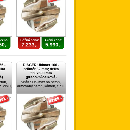
 cena:
Běžná cena:
Akční cena:
50,-
7.233,-
5.990,-
66 -
DIAGER Ultimax 166 -
lka
průměr 32 mm; délka
550x690 mm
á)
(pracovní/celková)
eton,
vrták SDS-max na beton,
 cihlu,
armovaný beton, kámen, cihlu,
…