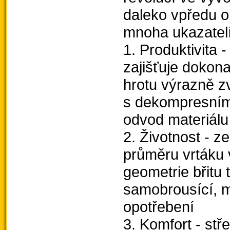
daleko vpředu o
mnoha ukazatel
1. Produktivita 
zajišťuje dokona
hrotu výrazně zv
s dekompresními 
odvod materiálu 
2. Životnost - z
průměru vrtáku 
geometrie břitu
samobrousící, m
opotřebení
3. Komfort - stř