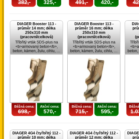
382,-
325,-
491,-
420,-
42
DIAGER Booster 113 -
DIAGER Booster 113 -
DIA
průměr 14 mm; délka
průměr 16 mm; délka
prů
250x310 mm
250x310 mm
(pracovní/celková)
(pracovní/celková)
(p
Tříbřitý vrták SDS-plus na
Tříbřitý vrták SDS-plus na
Tříbř
<b>armovaný beton</b>,
<b>armovaný beton</b>,
<b>a
beton, kámen, žulu, cihlu, …
beton, kámen, žulu, cihlu, …
beton,
Běžná cena:
Akční cena:
Běžná cena:
Akční cena:
Běžná
698,-
570,-
715,-
595,-
1.0
DIAGER 4G4 čtyřbřitý 112 -
DIAGER 4G4 čtyřbřitý 112 -
DIAGER
průměr 10 mm; délka
průměr 12 mm; délka
prů