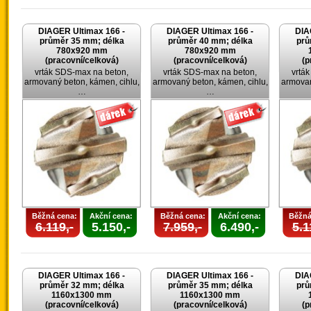
DIAGER Ultimax 166 -
DIAGER Ultimax 166 -
DIA
průměr 35 mm; délka
průměr 40 mm; délka
prů
780x920 mm
780x920 mm
(pracovní/celková)
(pracovní/celková)
(p
vrták SDS-max na beton,
vrták SDS-max na beton,
vrtá
armovaný beton, kámen, cihlu,
armovaný beton, kámen, cihlu,
armovan
…
…
Běžná cena:
Akční cena:
Běžná cena:
Akční cena:
Běžná
6.119,-
5.150,-
7.959,-
6.490,-
5.1
DIAGER Ultimax 166 -
DIAGER Ultimax 166 -
DIA
průměr 32 mm; délka
průměr 35 mm; délka
prů
1160x1300 mm
1160x1300 mm
(pracovní/celková)
(pracovní/celková)
(p