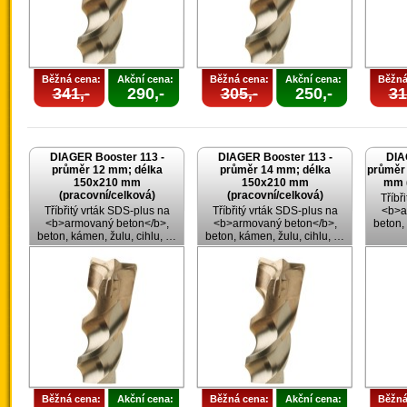
Běžná cena:
Akční cena:
Běžná cena:
Akční cena:
Běžná
341,-
290,-
305,-
250,-
31
DIAGER Booster 113 -
DIAGER Booster 113 -
DIA
průměr 12 mm; délka
průměr 14 mm; délka
průměr
150x210 mm
150x210 mm
mm (
(pracovní/celková)
(pracovní/celková)
Tříbř
Tříbřitý vrták SDS-plus na
Tříbřitý vrták SDS-plus na
<b>a
<b>armovaný beton</b>,
<b>armovaný beton</b>,
beton,
beton, kámen, žulu, cihlu, …
beton, kámen, žulu, cihlu, …
Běžná cena:
Akční cena:
Běžná cena:
Akční cena:
Běžná