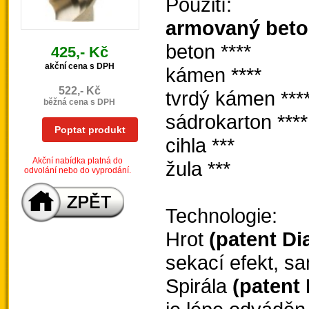
Použití:
armovaný bet
beton ****
425,- Kč
akční cena s DPH
kámen ****
522,- Kč
tvrdý kámen ***
běžná cena s DPH
sádrokarton ****
Poptat produkt
cihla ***
Akční nabídka platná do
žula ***
odvolání nebo do vyprodání.
Technologie:
Hrot
(patent Di
sekací efekt, s
Spirála
(patent 