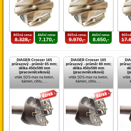
Běžná cena:
Akční cena:
Běžná cena:
Akční cena:
Běžná
8.328,-
7.170,-
9.970,-
8.650,-
17.6
DIAGER Crosser 165
DIAGER Crosser 165
DIA
průrazový - průměr 65 mm;
průrazový - průměr 80 mm;
průraz
délka 450x590 mm
délka 450x590 mm
dé
(pracovní/celková)
(pracovní/celková)
(p
vrták SDS-max na beton,
vrták SDS-max na beton,
vrtá
kámen, cihlu, …
kámen, cihlu, …