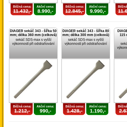
Běžná cena:
Akční cena:
Běžná cena:
Akční cena:
Běžná
11.432,-
8.990,-
12.845,-
9.990,-
11.6
DIAGER sekáč 343 - šířka 50
DIAGER sekáč 343 - šířka 80
DIAGE
mm; délka 360 mm (celková)
mm; délka 300 mm (celková)
115 
sekáč SDS-max s vyšší
sekáč SDS-max s vyšší
výkonností při odstraňování
výkonností při odstraňování
sek
výkonn
Běžná cena:
Akční cena:
Běžná cena:
Akční cena:
Běžná
1.212,-
990,-
1.428,-
1.190,-
2.6