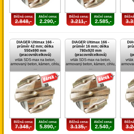
Běžná cena:
Akční cena:
Běžná cena:
Akční cena:
Běžná
2.848,-
2.290,-
3.211,-
2.585,-
3.3
DIAGER Ultimax 166 -
DIAGER Ultimax 166 -
DIA
průměr 42 mm; délka
průměr 16 mm; délka
prů
550x690 mm
780x920 mm
(pracovní/celková)
(pracovní/celková)
(p
vrták SDS-max na beton,
vrták SDS-max na beton,
vrtá
armovaný beton, kámen, cihlu,
armovaný beton, kámen, cihlu,
armovan
…
…
Běžná cena:
Akční cena:
Běžná cena:
Akční cena:
Běžná
7.348,-
5.890,-
3.135,-
2.540,-
3.2