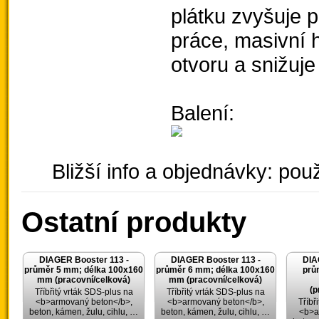
plátku zvyšuje 
práce, masivní h
otvoru a snižuje
Balení:
Bližší info a objednávky: použ
Ostatní produkty
DIAGER Booster 113 -
DIAGER Booster 113 -
DIA
průměr 5 mm; délka 100x160
průměr 6 mm; délka 100x160
prů
mm (pracovní/celková)
mm (pracovní/celková)
(p
Tříbřitý vrták SDS-plus na
Tříbřitý vrták SDS-plus na
<b>armovaný beton</b>,
<b>armovaný beton</b>,
Tříbř
beton, kámen, žulu, cihlu, …
beton, kámen, žulu, cihlu, …
<b>a