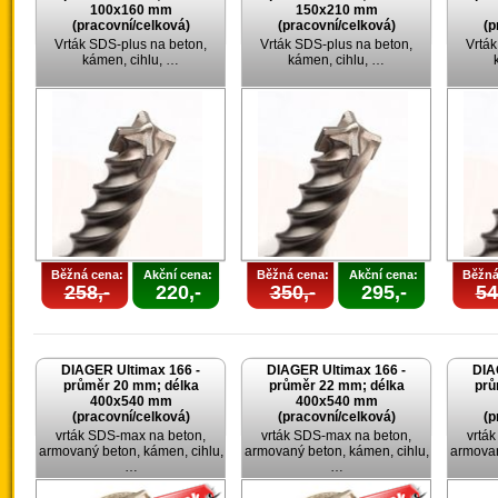
100x160 mm
150x210 mm
(pracovní/celková)
(pracovní/celková)
(p
Vrták SDS-plus na beton,
Vrták SDS-plus na beton,
Vrták
kámen, cihlu, …
kámen, cihlu, …
Běžná cena:
Akční cena:
Běžná cena:
Akční cena:
Běžná
258,-
220,-
350,-
295,-
54
DIAGER Ultimax 166 -
DIAGER Ultimax 166 -
DIA
průměr 20 mm; délka
průměr 22 mm; délka
prů
400x540 mm
400x540 mm
(pracovní/celková)
(pracovní/celková)
(p
vrták SDS-max na beton,
vrták SDS-max na beton,
vrtá
armovaný beton, kámen, cihlu,
armovaný beton, kámen, cihlu,
armovan
…
…