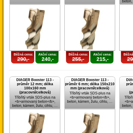
beton,
Běžná cena:
Akční cena:
Běžná cena:
Akční cena:
Běžná
290,-
240,-
255,-
215,-
29
DIAGER Booster 113 -
DIAGER Booster 113 -
DIA
průměr 12 mm; délka
průměr 6 mm; délka 150x210
prů
100x160 mm
mm (pracovní/celková)
(pracovní/celková)
(p
Tříbřitý vrták SDS-plus na
Tříbřitý vrták SDS-plus na
<b>armovaný beton</b>,
Tříbř
<b>armovaný beton</b>,
beton, kámen, žulu, cihlu, …
<b>a
beton, kámen, žulu, cihlu, …
beton,