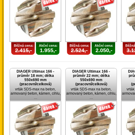
Běžná cena:
Akční cena:
Běžná cena:
Akční cena:
Běžná
2.415,-
1.955,-
2.524,-
2.050,-
3.1
DIAGER Ultimax 166 -
DIAGER Ultimax 166 -
DIA
průměr 18 mm; délka
průměr 22 mm; délka
prů
550x690 mm
550x690 mm
(pracovní/celková)
(pracovní/celková)
(p
vrták SDS-max na beton,
vrták SDS-max na beton,
vrtá
armovaný beton, kámen, cihlu,
armovaný beton, kámen, cihlu,
armovan
…
…