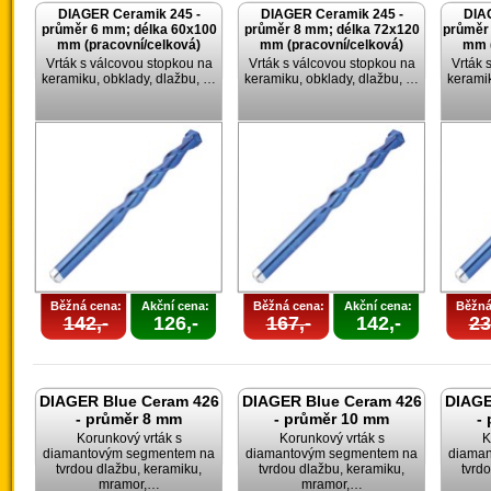
DIAGER Ceramik 245 -
DIAGER Ceramik 245 -
DIA
průměr 6 mm; délka 60x100
průměr 8 mm; délka 72x120
průměr
mm (pracovní/celková)
mm (pracovní/celková)
mm (
Vrták s válcovou stopkou na
Vrták s válcovou stopkou na
Vrták 
keramiku, obklady, dlažbu, …
keramiku, obklady, dlažbu, …
keramik
Běžná cena:
Akční cena:
Běžná cena:
Akční cena:
Běžná
142,-
126,-
167,-
142,-
23
DIAGER Blue Ceram 426
DIAGER Blue Ceram 426
DIAGE
- průměr 8 mm
- průměr 10 mm
-
Korunkový vrták s
Korunkový vrták s
K
diamantovým segmentem na
diamantovým segmentem na
diama
tvrdou dlažbu, keramiku,
tvrdou dlažbu, keramiku,
tvrd
mramor,…
mramor,…