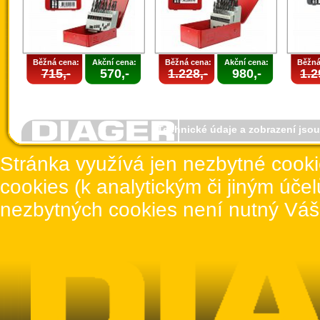
Běžná cena:
Akční cena:
Běžná cena:
Akční cena:
Běžná
715,-
570,-
1.228,-
980,-
1.2
Technické údaje a zobrazení jso
Stránka využívá jen nezbytné cook
cookies (k analytickým či jiným úče
nezbytných cookies není nutný Váš