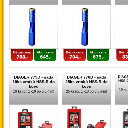
Běžná cena:
Akční cena:
Běžná cena:
Akční cena:
Běžná
768,-
645,-
794,-
675,-
83
DIAGER 775D - sada
DIAGER 776D - sada
DIAGE
HSS-G
19ks vrtáků HSS-R do
25ks vrtáků HSS-R do
kovu
kovu
19 ks 
19 ks (pr. 1 -10 po 0,5 mm)
25 ks (pr. 1 -13 po 0,5 mm)