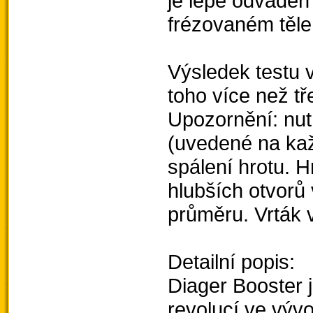
je lépe odvádě
frézovaném těle
Výsledek testu 
toho více než tř
Upozornění: nu
(uvedené na kaž
spálení hrotu. Hr
hlubších otvorů
průměru. Vrták 
Detailní popis:
Diager Booster j
revolucí ve vývo