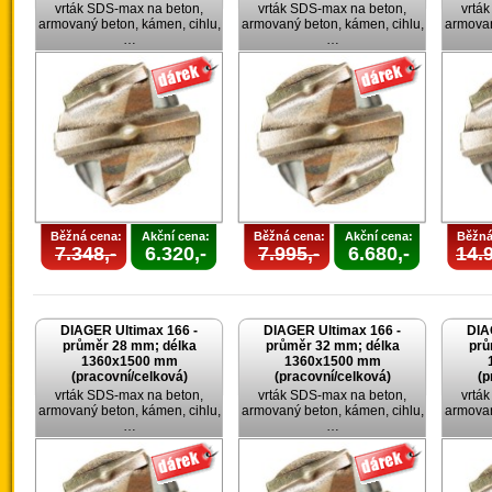
vrták SDS-max na beton,
vrták SDS-max na beton,
vrtá
armovaný beton, kámen, cihlu,
armovaný beton, kámen, cihlu,
armovan
…
…
Běžná cena:
Akční cena:
Běžná cena:
Akční cena:
Běžná
7.348,-
6.320,-
7.995,-
6.680,-
14.9
DIAGER Ultimax 166 -
DIAGER Ultimax 166 -
DIA
průměr 28 mm; délka
průměr 32 mm; délka
prů
1360x1500 mm
1360x1500 mm
(pracovní/celková)
(pracovní/celková)
(p
vrták SDS-max na beton,
vrták SDS-max na beton,
vrtá
armovaný beton, kámen, cihlu,
armovaný beton, kámen, cihlu,
armovan
…
…