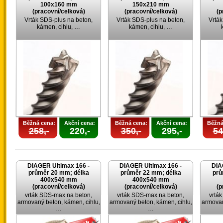
100x160 mm
150x210 mm
(pracovní/celková)
(pracovní/celková)
(p
Vrták SDS-plus na beton,
Vrták SDS-plus na beton,
Vrták
kámen, cihlu, …
kámen, cihlu, …
Běžná cena:
Akční cena:
Běžná cena:
Akční cena:
Běžná
258,-
220,-
350,-
295,-
54
DIAGER Ultimax 166 -
DIAGER Ultimax 166 -
DIA
průměr 20 mm; délka
průměr 22 mm; délka
prů
400x540 mm
400x540 mm
(pracovní/celková)
(pracovní/celková)
(p
vrták SDS-max na beton,
vrták SDS-max na beton,
vrtá
armovaný beton, kámen, cihlu,
armovaný beton, kámen, cihlu,
armovan
…
…