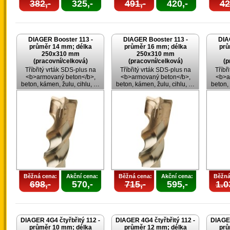
382,-
325,-
491,-
420,-
42
DIAGER Booster 113 -
DIAGER Booster 113 -
DIA
průměr 14 mm; délka
průměr 16 mm; délka
prů
250x310 mm
250x310 mm
(pracovní/celková)
(pracovní/celková)
(p
Tříbřitý vrták SDS-plus na
Tříbřitý vrták SDS-plus na
Tříbř
<b>armovaný beton</b>,
<b>armovaný beton</b>,
<b>a
beton, kámen, žulu, cihlu, …
beton, kámen, žulu, cihlu, …
beton,
Běžná cena:
Akční cena:
Běžná cena:
Akční cena:
Běžná
698,-
570,-
715,-
595,-
1.0
DIAGER 4G4 čtyřbřitý 112 -
DIAGER 4G4 čtyřbřitý 112 -
DIAGER
průměr 10 mm; délka
průměr 12 mm; délka
prů