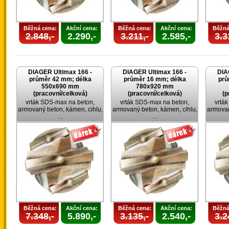
Běžná cena:
Akční cena:
Běžná cena:
Akční cena:
Běžná
2.848,-
2.290,-
3.211,-
2.585,-
3.3
DIAGER Ultimax 166 -
DIAGER Ultimax 166 -
DIA
průměr 42 mm; délka
průměr 16 mm; délka
prů
550x690 mm
780x920 mm
(pracovní/celková)
(pracovní/celková)
(p
vrták SDS-max na beton,
vrták SDS-max na beton,
vrtá
armovaný beton, kámen, cihlu,
armovaný beton, kámen, cihlu,
armovan
…
…
Běžná cena:
Akční cena:
Běžná cena:
Akční cena:
Běžná
7.348,-
5.890,-
3.135,-
2.540,-
3.2