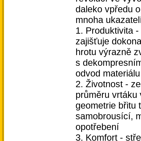
daleko vpředu o
mnoha ukazatel
1. Produktivita 
zajišťuje dokona
hrotu výrazně zv
s dekompresními 
odvod materiálu 
2. Životnost - z
průměru vrtáku 
geometrie břitu
samobrousící, m
opotřebení
3. Komfort - stř