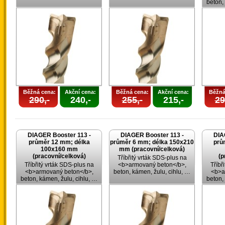
beton,
Běžná cena:
Akční cena:
Běžná cena:
Akční cena:
Běžná
290,-
240,-
255,-
215,-
29
DIAGER Booster 113 -
DIAGER Booster 113 -
DIA
průměr 12 mm; délka
průměr 6 mm; délka 150x210
prů
100x160 mm
mm (pracovní/celková)
(pracovní/celková)
(p
Tříbřitý vrták SDS-plus na
Tříbřitý vrták SDS-plus na
<b>armovaný beton</b>,
Tříbř
<b>armovaný beton</b>,
beton, kámen, žulu, cihlu, …
<b>a
beton, kámen, žulu, cihlu, …
beton,