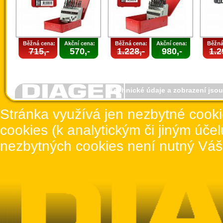
Běžná cena:
Akční cena:
Běžná cena:
Akční cena:
Běžná
715,-
570,-
1.228,-
980,-
1.2
Technické údaje a zobrazení jso
Stránka využívá jen nezbytné cook
cookies (k analytickým či jiným úče
nezbytných cookies není nutný Váš