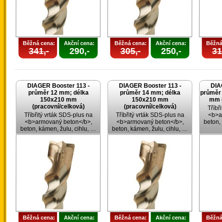
Běžná cena:
Akční cena:
Běžná cena:
Akční cena:
Běžná
341,-
290,-
305,-
250,-
31
DIAGER Booster 113 -
DIAGER Booster 113 -
DIA
průměr 12 mm; délka
průměr 14 mm; délka
průměr
150x210 mm
150x210 mm
mm (
(pracovní/celková)
(pracovní/celková)
Tříbř
Tříbřitý vrták SDS-plus na
Tříbřitý vrták SDS-plus na
<b>a
<b>armovaný beton</b>,
<b>armovaný beton</b>,
beton,
beton, kámen, žulu, cihlu, …
beton, kámen, žulu, cihlu, …
Běžná cena:
Akční cena:
Běžná cena:
Akční cena:
Běžná