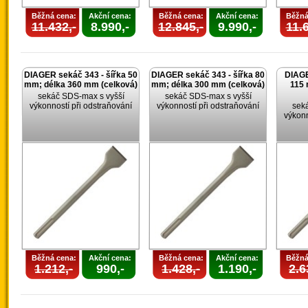
Běžná cena:
Akční cena:
Běžná cena:
Akční cena:
Běžná
11.432,-
8.990,-
12.845,-
9.990,-
11.6
DIAGER sekáč 343 - šířka 50
DIAGER sekáč 343 - šířka 80
DIAGE
mm; délka 360 mm (celková)
mm; délka 300 mm (celková)
115 
sekáč SDS-max s vyšší
sekáč SDS-max s vyšší
výkonností při odstraňování
výkonností při odstraňování
sek
výkonn
Běžná cena:
Akční cena:
Běžná cena:
Akční cena:
Běžná
1.212,-
990,-
1.428,-
1.190,-
2.6