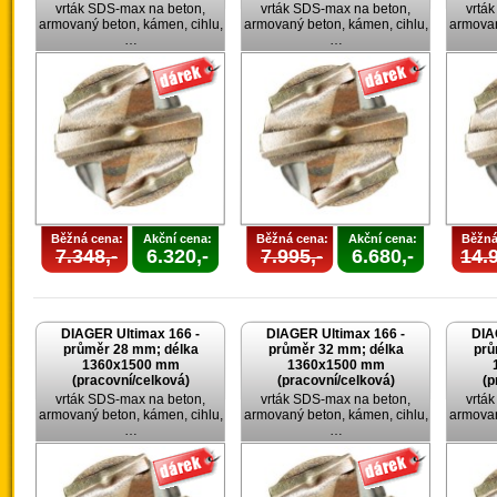
vrták SDS-max na beton,
vrták SDS-max na beton,
vrtá
armovaný beton, kámen, cihlu,
armovaný beton, kámen, cihlu,
armovan
…
…
Běžná cena:
Akční cena:
Běžná cena:
Akční cena:
Běžná
7.348,-
6.320,-
7.995,-
6.680,-
14.9
DIAGER Ultimax 166 -
DIAGER Ultimax 166 -
DIA
průměr 28 mm; délka
průměr 32 mm; délka
prů
1360x1500 mm
1360x1500 mm
(pracovní/celková)
(pracovní/celková)
(p
vrták SDS-max na beton,
vrták SDS-max na beton,
vrtá
armovaný beton, kámen, cihlu,
armovaný beton, kámen, cihlu,
armovan
…
…