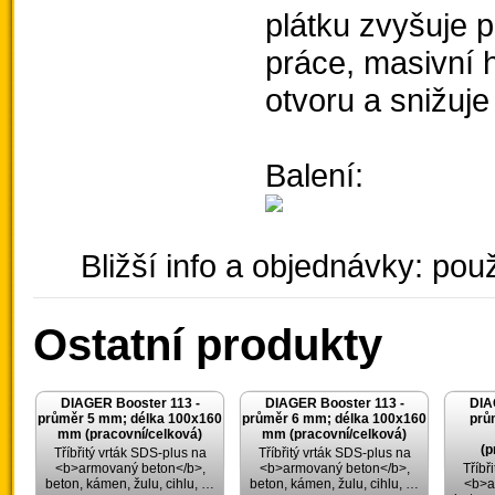
plátku zvyšuje 
práce, masivní h
otvoru a snižuje
Balení:
Bližší info a objednávky: použ
Ostatní produkty
DIAGER Booster 113 -
DIAGER Booster 113 -
DIA
průměr 5 mm; délka 100x160
průměr 6 mm; délka 100x160
prů
mm (pracovní/celková)
mm (pracovní/celková)
(p
Tříbřitý vrták SDS-plus na
Tříbřitý vrták SDS-plus na
<b>armovaný beton</b>,
<b>armovaný beton</b>,
Tříbř
beton, kámen, žulu, cihlu, …
beton, kámen, žulu, cihlu, …
<b>a