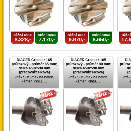
Běžná cena:
Akční cena:
Běžná cena:
Akční cena:
Běžná
8.328,-
7.170,-
9.970,-
8.650,-
17.6
DIAGER Crosser 165
DIAGER Crosser 165
DIA
průrazový - průměr 65 mm;
průrazový - průměr 80 mm;
průraz
délka 450x590 mm
délka 450x590 mm
dé
(pracovní/celková)
(pracovní/celková)
(p
vrták SDS-max na beton,
vrták SDS-max na beton,
vrtá
kámen, cihlu, …
kámen, cihlu, …