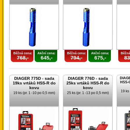
Běžná cena:
Akční cena:
Běžná cena:
Akční cena:
Běžná
768,-
645,-
794,-
675,-
83
DIAGER 775D - sada
DIAGER 776D - sada
DIAGE
HSS-G
19ks vrtáků HSS-R do
25ks vrtáků HSS-R do
kovu
kovu
19 ks 
19 ks (pr. 1 -10 po 0,5 mm)
25 ks (pr. 1 -13 po 0,5 mm)