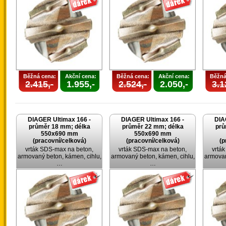
Běžná cena:
Akční cena:
Běžná cena:
Akční cena:
Běžná
2.415,-
1.955,-
2.524,-
2.050,-
3.1
DIAGER Ultimax 166 -
DIAGER Ultimax 166 -
DIA
průměr 18 mm; délka
průměr 22 mm; délka
prů
550x690 mm
550x690 mm
(pracovní/celková)
(pracovní/celková)
(p
vrták SDS-max na beton,
vrták SDS-max na beton,
vrtá
armovaný beton, kámen, cihlu,
armovaný beton, kámen, cihlu,
armovan
…
…