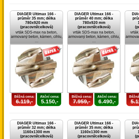
DIAGER Ultimax 166 -
DIAGER Ultimax 166 -
DIA
průměr 35 mm; délka
průměr 40 mm; délka
prů
780x920 mm
780x920 mm
(pracovní/celková)
(pracovní/celková)
(p
vrták SDS-max na beton,
vrták SDS-max na beton,
vrtá
armovaný beton, kámen, cihlu,
armovaný beton, kámen, cihlu,
armovan
…
…
Běžná cena:
Akční cena:
Běžná cena:
Akční cena:
Běžná
6.119,-
5.150,-
7.959,-
6.490,-
5.1
DIAGER Ultimax 166 -
DIAGER Ultimax 166 -
DIA
průměr 32 mm; délka
průměr 35 mm; délka
prů
1160x1300 mm
1160x1300 mm
(pracovní/celková)
(pracovní/celková)
(p