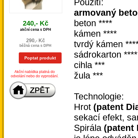
Použití:
armovaný bet
beton ****
240,- Kč
akční cena s DPH
kámen ****
290,- Kč
tvrdý kámen ***
běžná cena s DPH
sádrokarton ****
Poptat produkt
cihla ***
Akční nabídka platná do
žula ***
odvolání nebo do vyprodání.
Technologie:
Hrot
(patent Di
sekací efekt, s
Spirála
(patent 