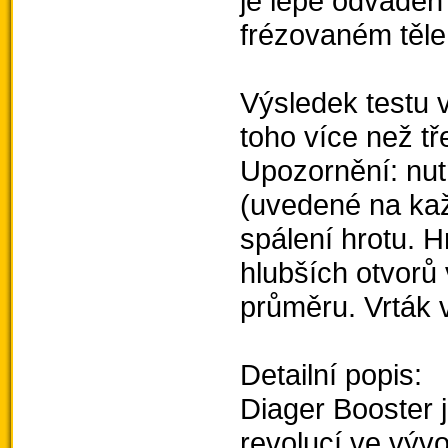
je lépe odvádě
frézovaném těle
Výsledek testu 
toho více než tř
Upozornění: nu
(uvedené na kaž
spálení hrotu. Hr
hlubších otvorů
průměru. Vrták 
Detailní popis:
Diager Booster j
revolucí ve vývo