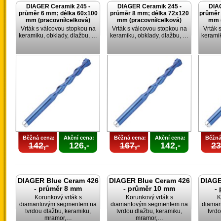
DIAGER Ceramik 245 -
DIAGER Ceramik 245 -
DIA
průměr 6 mm; délka 60x100
průměr 8 mm; délka 72x120
průměr
mm (pracovní/celková)
mm (pracovní/celková)
mm (
Vrták s válcovou stopkou na
Vrták s válcovou stopkou na
Vrták 
keramiku, obklady, dlažbu, …
keramiku, obklady, dlažbu, …
keramik
Běžná cena:
Akční cena:
Běžná cena:
Akční cena:
Běžná
142,-
126,-
167,-
142,-
23
DIAGER Blue Ceram 426
DIAGER Blue Ceram 426
DIAGE
- průměr 8 mm
- průměr 10 mm
-
Korunkový vrták s
Korunkový vrták s
K
diamantovým segmentem na
diamantovým segmentem na
diama
tvrdou dlažbu, keramiku,
tvrdou dlažbu, keramiku,
tvrd
mramor,…
mramor,…